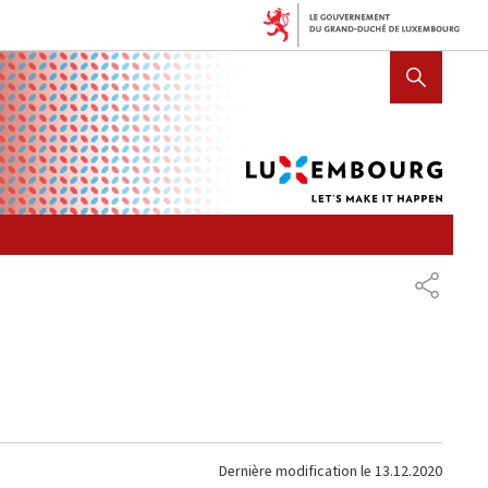
Lux
AFFICHER / MASQUER LA R
let's
mak
it
hap
PARTAG
Dernière modification le
13.12.2020