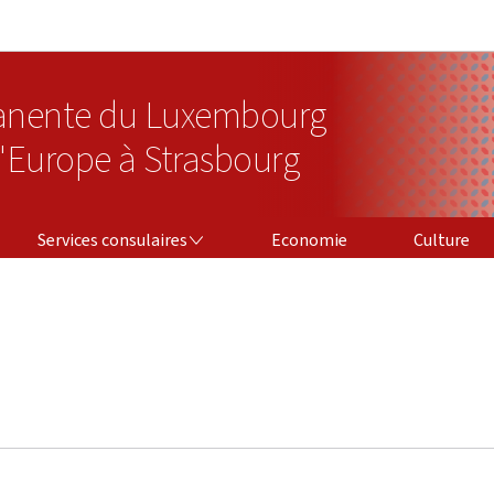
Aller au menu principal
Aller au contenu
anente du Luxembourg
l'Europe à Strasbourg
SERVICES CONSULAIRES
Services consulaires
Economie
Culture