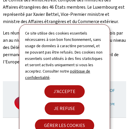
Affaires étrangères des 46 États membres. Le Luxembourg est
représenté par Xavier Bettel, Vice-Premier ministre et
ministre des Affaires étrangères et du Commerce extérieur.
Les réunions du Comité des Ministres se tiennent une fois par
Ce site utilise des cookies essentiels
nécessaires à son bon fonctionnement, sans
an au niveau ministériel et de manière hebdomadaire au niveau
usage de données à caractère personnel, et
des Délégués des ministres, qui sont les représentants
ne pouvant pas être refusés. Des cookies non
permanents (ambassadeurs) nommés auprès du Conseil de
essentiels sont utilisés à des fins statistiques
l'Europe.
et seront activés uniquement si vous les
acceptez. Consulter notre
politique de
confidentialité
.
J'ACCEPTE
JE REFUSE
GÉRER LES COOKIES