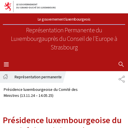
Aller au menu principal
Aller au contenu
Le gouvernement luxembourgeois
Représentation Permanente du
Luxembourg
auprès du Conseil de l'Europe à
Strasbourg
AFFICHER
MENU
PRINCIPAL
Représentation permanente
PA
Accueil
Présidence luxembourgeoise du Comité des
Ministres (13.11.24 – 14.05.25)
Présidence luxembourgeoise du