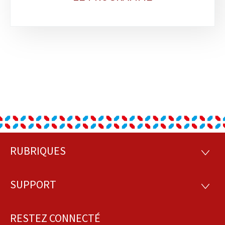
RUBRIQUES
Pied
RUBRI
de
SUPPORT
SUPP
page
RESTEZ CONNECTÉ