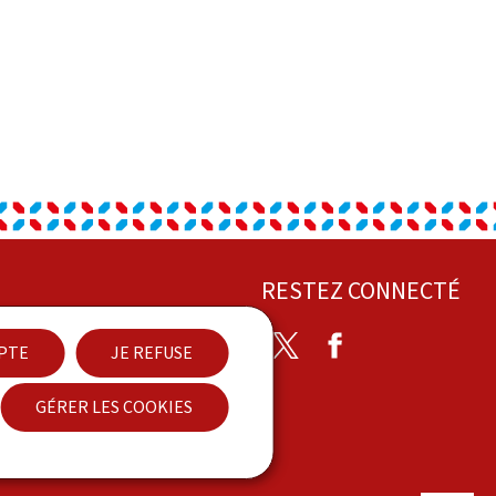
RESTEZ CONNECTÉ
Twitter
Facebook
EPTE
JE REFUSE
act
GÉRER LES COOKIES
sibilité