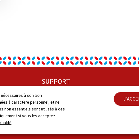
SUPPORT
Plan du site
ls nécessaires à son bon
J'ACC
Cont
es à caractère personnel, et ne
s non essentiels sont utilisés à des
A propos
Acces
niquement si vous les acceptez.
tialité
.
Notice légale