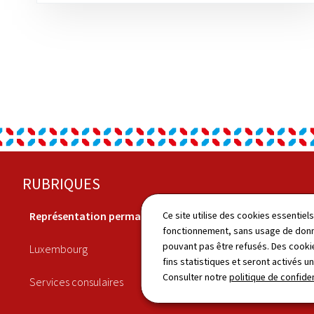
Pied
RUBRIQUES
de
Représentation permanente
Economie
Ce site utilise des cookies essentie
page
fonctionnement, sans usage de donné
pouvant pas être refusés. Des cookie
Luxembourg
Culture
fins statistiques et seront activés u
Consulter notre
politique de confiden
Services consulaires
Actualités