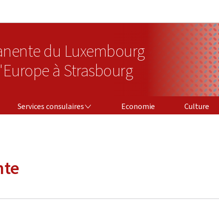
Aller au menu principal
Aller au contenu
anente du Luxembourg
l'Europe à Strasbourg
SERVICES CONSULAIRES
Services consulaires
Economie
Culture
nte