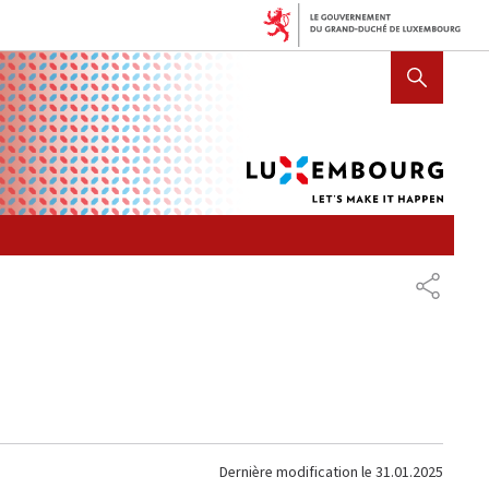
Lux
AFFICHER / MASQUER LA R
let's
mak
it
hap
PARTAG
Dernière modification le
31.01.2025