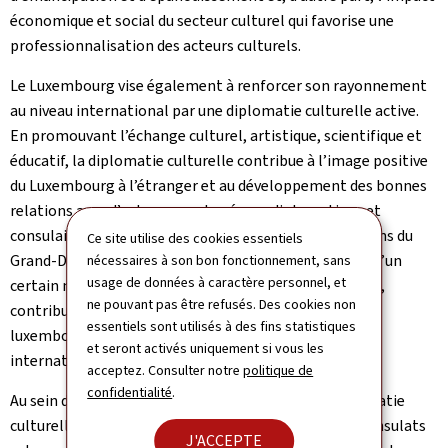
économique et social du secteur culturel qui favorise une
professionnalisation des acteurs culturels.
Le Luxembourg vise également à renforcer son rayonnement
au niveau international par une diplomatie culturelle active.
En promouvant l’échange culturel, artistique, scientifique et
éducatif, la diplomatie culturelle contribue à l’image positive
du Luxembourg à l’étranger et au développement des bonnes
relations avec d’autres pays. Le réseau diplomatique et
consulaire luxembourgeois, et en particulier les Maisons du
Ce site utilise des cookies essentiels
Grand-Duché de Luxembourg (MGDL) établies au sein d’un
nécessaires à son bon fonctionnement, sans
usage de données à caractère personnel, et
certain nombre de représentations à travers le monde,
ne pouvant pas être refusés. Des cookies non
contribuent proactivement à promouvoir la culture
essentiels sont utilisés à des fins statistiques
luxembourgeoise dans toute sa diversité à l’échelle
et seront activés uniquement si vous les
internationale.
acceptez. Consulter notre
politique de
confidentialité
.
Au sein du Ministère des Affaires étrangères, la diplomatie
culturelle mise en œuvre par les ambassades et les consulats
J'ACCEPTE