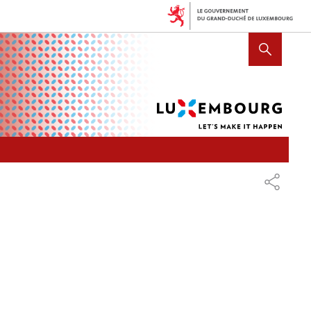
Lux
AFFICHER / MASQUER LA R
let's
mak
it
hap
PARTAG