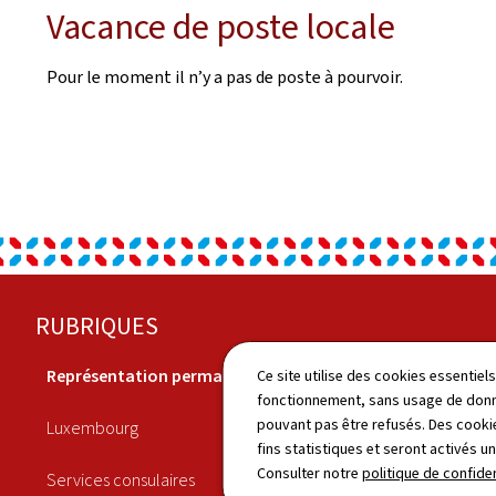
Vacance de poste locale
Pour le moment il n’y a pas de poste à pourvoir.
Pied
RUBRIQUES
de
Représentation permanente
Economie
Ce site utilise des cookies essentie
page
fonctionnement, sans usage de donné
pouvant pas être refusés. Des cookie
Luxembourg
Culture
fins statistiques et seront activés u
Consulter notre
politique de confiden
Services consulaires
Actualités