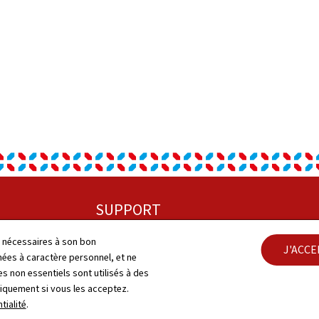
SUPPORT
Plan du site
ls nécessaires à son bon
J'ACC
Cont
es à caractère personnel, et ne
s non essentiels sont utilisés à des
A propos
Acces
niquement si vous les acceptez.
tialité
.
Notice légale