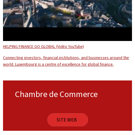
HELPING FINANCE GO GLOBAL (Vidéo YouTube)
Connecting investors, financial institutions, and businesses around the
world. Luxembourg is a centre of excellence for global finance.
Chambre de Commerce
SITE WEB