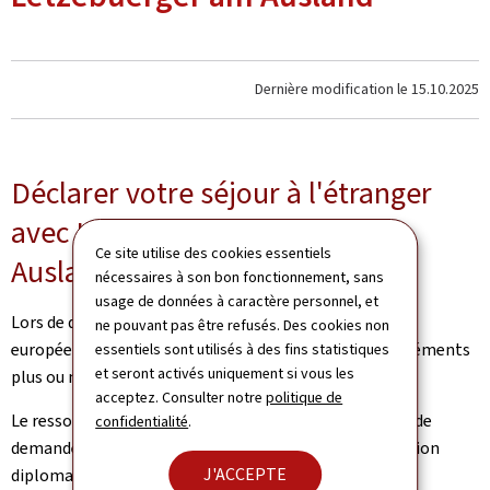
Dernière modification le
15.10.2025
Déclarer votre séjour à l'étranger
avec LamA (Lëtzebuerger am
Ce site utilise des cookies essentiels
Ausland)
nécessaires à son bon fonctionnement, sans
usage de données à caractère personnel, et
Lors de déplacements ponctuels ou prolongés (Union
ne pouvant pas être refusés. Des cookies non
européenne ou autre), il n’est pas exclu que des désagréments
essentiels sont utilisés à des fins statistiques
et seront activés uniquement si vous les
plus ou moins importants puissent survenir.
acceptez. Consulter notre
politique de
Le ressortissant luxembourgeois a alors la possibilité de
confidentialité
.
demander une assistance consulaire auprès d’une mission
J'ACCEPTE
diplomatique ou consulaire compétente.