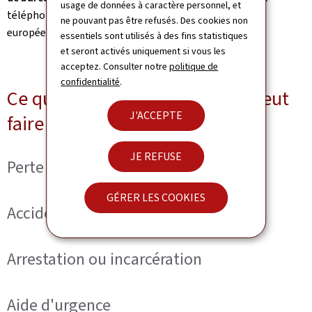
usage de données à caractère personnel, et
téléphonique du ministère des Affaires étrangères et
ne pouvant pas être refusés. Des cookies non
européennes: (+352) 247-82300.
essentiels sont utilisés à des fins statistiques
et seront activés uniquement si vous les
acceptez. Consulter notre
politique de
confidentialité
.
Ce que l'assistance consulaire peut
J'ACCEPTE
faire pour vous
JE REFUSE
Perte ou vol de document
GÉRER LES COOKIES
Accident ou maladie grave
Arrestation ou incarcération
Aide d'urgence