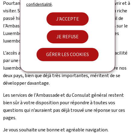
Pourtant, le Luxembourg reste encore un pays à découvrir et à
confidentialité
.
visiter. Seul Grand-Duché au monde, notre pays joint un riche
passé historique à une modernité exemplaire. Le portail de
J'ACCEPTE
l’Ambassade vous présente des informations pratiques sur le
Luxembourg ainsi que sur des manifestations culturelles
JE REFUSE
luxembourgeoises en Belgique.
L’accès au Luxembourg « virtuel » vous est également facilité
GÉRER LES COOKIES
par une série de liens sur la politique et l’économie
luxembourgeoises. Car les relations économiques entre nos
deux pays, bien que déjà très importantes, méritent de se
développer davantage.
Les services de l’Ambassade et du Consulat général restent
bien sûr à votre disposition pour répondre à toutes vos
questions qui n’auraient pas déjà trouvé une réponse sur ces
pages.
Je vous souhaite une bonne et agréable navigation.