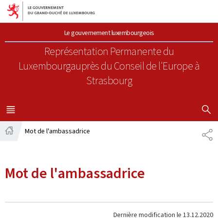
Aller au menu principal
Aller au contenu
Le gouvernement luxembourgeois
Représentation Permanente du
Luxembourg
auprès du Conseil de l'Europe à
Strasbourg
AFFICHER
MENU
PRINCIPAL
Mot de l'ambassadrice
PA
Accueil
Mot de l'ambassadrice
Dernière modification le
13.12.2020