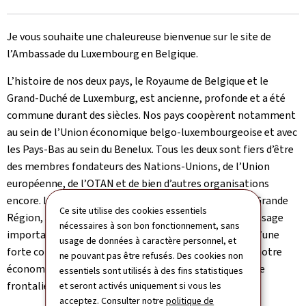
Je vous souhaite une chaleureuse bienvenue sur le site de
l’Ambassade du Luxembourg en Belgique.
L’histoire de nos deux pays, le Royaume de Belgique et le
Grand-Duché de Luxemburg, est ancienne, profonde et a été
commune durant des siècles. Nos pays coopèrent notamment
au sein de l’Union économique belgo-luxembourgeoise et avec
les Pays-Bas au sein du Benelux. Tous les deux sont fiers d’être
des membres fondateurs des Nations-Unions, de l’Union
européenne, de l’OTAN et de bien d’autres organisations
encore. La coopération est étroite dans le cadre de la Grande
Ce site utilise des cookies essentiels
Région, alors que les ports belges sont un point de passage
nécessaires à son bon fonctionnement, sans
important pour l’économie luxembourgeoise. Alors qu’une
usage de données à caractère personnel, et
forte communauté luxembourgeoise vit en Belgique, notre
ne pouvant pas être refusés. Des cookies non
économie profite de l’apport inestimable de milliers de
essentiels sont utilisés à des fins statistiques
frontaliers belges.
et seront activés uniquement si vous les
acceptez. Consulter notre
politique de