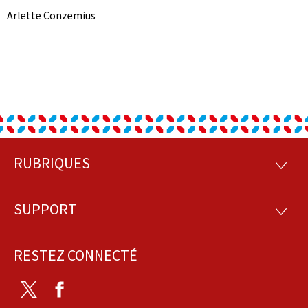
Arlette Conzemius
RUBRIQUES
Pied
RUBRI
de
SUPPORT
SUPP
page
RESTEZ CONNECTÉ
Twitter
Facebook