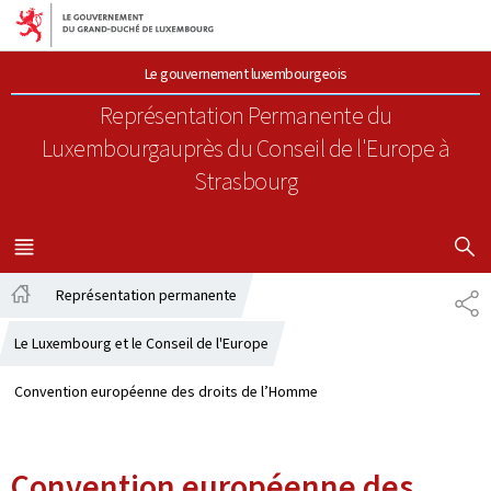
Aller au menu principal
Aller au contenu
Le gouvernement luxembourgeois
Représentation Permanente du
Luxembourg
auprès du Conseil de l'Europe à
Strasbourg
AFFICHER
MENU
PRINCIPAL
Représentation permanente
PA
Accueil
Le Luxembourg et le Conseil de l'Europe
Convention européenne des droits de l’Homme
Convention européenne des