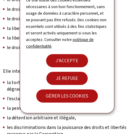
Ce site utilise des cookies essentiels
nécessaires à son bon fonctionnement, sans
le droit à un procès équitable,
usage de données à caractère personnel, et
le droit au respect de la vie privée et familiale,
ne pouvant pas être refusés. Des cookies non
essentiels sont utilisés à des fins statistiques
la liberté d’expression,
et seront activés uniquement si vous les
la liberté de pensée, de conscience et de religion,
acceptez. Consulter notre
politique de
confidentialité
.
le droit au respect de ses biens.
J'ACCEPTE
Elle interdit notamment :
JE REFUSE
la torture et les peines ou traitements inhumains ou
dégradants,
GÉRER LES COOKIES
l’esclavage et le travail forcé,
la peine de mort,
la détention arbitraire et illégale,
les discriminations dans la jouissance des droits et libertés
reconnus par la Convention.