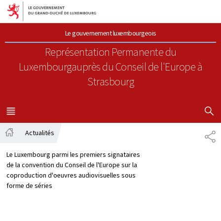
Aller au menu principal
Aller au contenu
Le gouvernement luxembourgeois
Représentation Permanente du
Luxembourg
auprès du Conseil de l'Europe à
Strasbourg
AFFICHER
MENU
PRINCIPAL
Actualités
PA
Accueil
Le Luxembourg parmi les premiers signataires
de la convention du Conseil de l'Europe sur la
coproduction d'oeuvres audiovisuelles sous
forme de séries