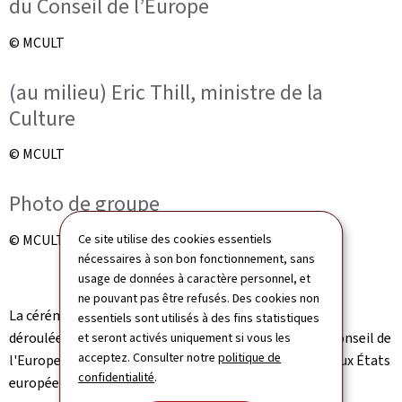
du Conseil de l’Europe
© MCULT
(au milieu) Eric Thill, ministre de la
Culture
© MCULT
Photo de groupe
© MCULT
Ce site utilise des cookies essentiels
nécessaires à son bon fonctionnement, sans
usage de données à caractère personnel, et
ne pouvant pas être refusés. Des cookies non
La cérémonie officielle d'ouverture à la signature s'est
essentiels sont utilisés à des fins statistiques
déroulée sous la présidence du secrétaire général du Conseil de
et seront activés uniquement si vous les
acceptez. Consulter notre
politique de
l'Europe, Alain Berset, et de représentants de nombreux États
confidentialité
.
européens.