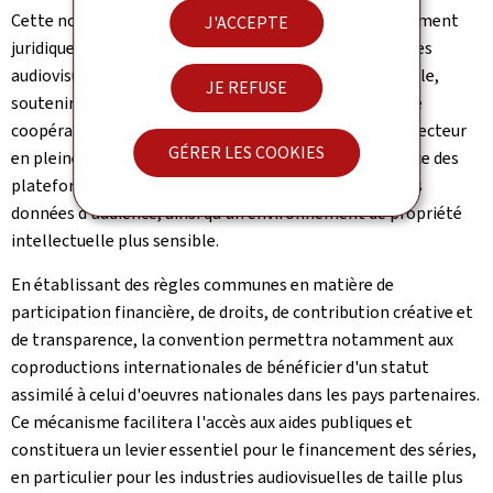
Cette nouvelle convention constitue le premier instrument
J'ACCEPTE
juridique international dédié aux coproductions de séries
audiovisuelles. Elle vise à renforcer la diversité culturelle,
JE REFUSE
soutenir les producteurs indépendants et favoriser une
coopération accrue entre les pays européens dans un secteur
GÉRER LES COOKIES
en pleine mutation, marqué par la montée en puissance des
plateformes mondiales et l'importance croissante des
données d'audience, ainsi qu'un environnement de propriété
intellectuelle plus sensible.
En établissant des règles communes en matière de
participation financière, de droits, de contribution créative et
de transparence, la convention permettra notamment aux
coproductions internationales de bénéficier d'un statut
assimilé à celui d'oeuvres nationales dans les pays partenaires.
Ce mécanisme facilitera l'accès aux aides publiques et
constituera un levier essentiel pour le financement des séries,
en particulier pour les industries audiovisuelles de taille plus