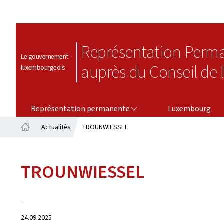
Représentation Perm
Le gouvernement
auprès du Conseil de 
luxembourgeois
REPRÉSENTATION PERMANENTE
Représentation permanente
Luxembourg
Actualités
TROUNWIESSEL
Accueil
TROUNWIESSEL
Crée
24.09.2025