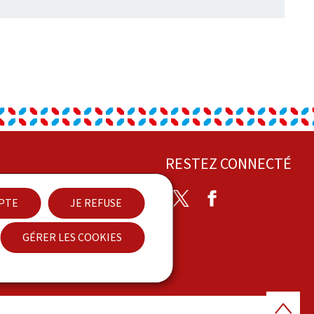
RESTEZ CONNECTÉ
Twitter
Facebook
EPTE
JE REFUSE
act
GÉRER LES COOKIES
sibilité
Haut