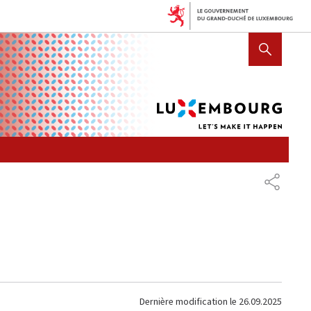
Lux
AFFICHER / MASQUER LA R
let's
mak
it
hap
PARTAG
Dernière modification le
26.09.2025