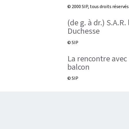
© 2000 SIP, tous droits réservés
(de g. à dr.) S.A.R
Duchesse
© SIP
La rencontre avec 
balcon
© SIP