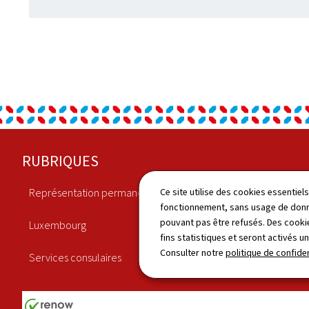
Pied
RUBRIQUES
de
Représentation permanente
Economie
Ce site utilise des cookies essentie
page
fonctionnement, sans usage de donné
pouvant pas être refusés. Des cookie
Luxembourg
Culture
fins statistiques et seront activés u
Consulter notre
politique de confiden
Services consulaires
Actualités