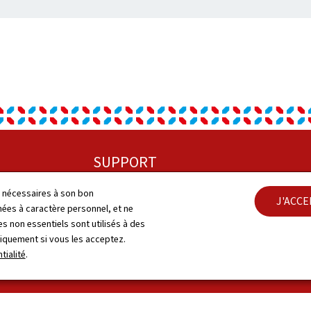
SUPPORT
Plan du site
ls nécessaires à son bon
J'ACC
Cont
es à caractère personnel, et ne
s non essentiels sont utilisés à des
A propos
Acces
niquement si vous les acceptez.
tialité
.
Notice légale