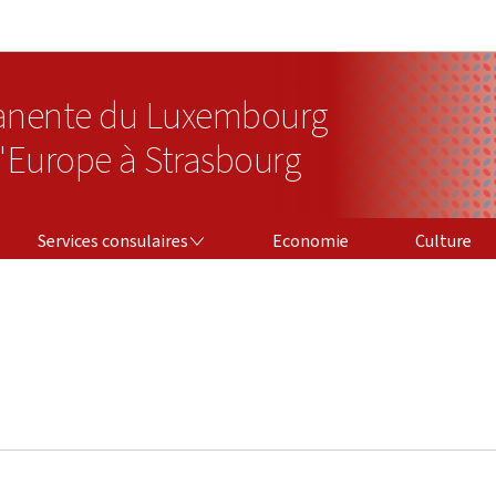
Aller au menu principal
Aller au contenu
anente du Luxembourg
l'Europe à Strasbourg
SERVICES CONSULAIRES
Services consulaires
Economie
Culture